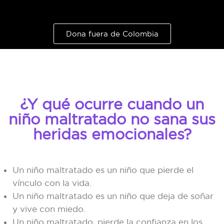
Dona fuera de Colombia
¿Y qué ocurre cuando un
niño maltratado no sana sus
heridas emocionales?
Un niño maltratado es un niño que pierde el
vínculo con la vida.
Un niño maltratado es un niño que deja de soñar
y vive con miedo.
Un niño maltratado, pierde la confianza en los