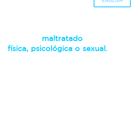
ENGLISH
En Colombia, cada 12 minutos un
niño es
maltratado
de manera
física, psicológica o sexual.
No le
demos más la espalda a esta
situación.